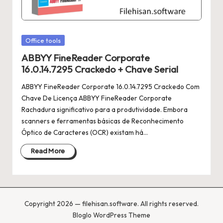
Posted
Office tools
in
ABBYY FineReader Corporate
16.0.14.7295 Crackedo + Chave Serial
ABBYY FineReader Corporate 16.0.14.7295 Crackedo Com
Chave De Licença ABBYY FineReader Corporate
Rachadura significativo para a produtividade. Embora
scanners e ferramentas básicas de Reconhecimento
Óptico de Caracteres (OCR) existam há…
Read More
Copyright 2026 — filehisan.software. All rights reserved.
Bloglo WordPress Theme