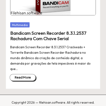
Posted
Multimedia
in
Bandicam Screen Recorder 8.3.1.2537
Rachadura Com Chave Serial
Bandicam Screen Recorder 8.3.1.2537 Crackeado +
Torrente Bandicam Screen Recorder Rachadura no
mundo dinâmico da criação de conteúdo digital, a
demanda por gravações de tela impecáveis ​​é maior do
que…
Read More
Copyright 2026 — filehisan.software. All rights reserved.