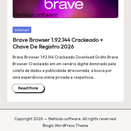
Posted
Internet
in
Brave Browser 1.92.144 Crackeado +
Chave De Registro 2026
Brave Browser 1.92.144 Crackeado Download Grátis Brave
Browser Crackeado em um cenário digital dominado pela
coleta de dados e publicidade direcionada, a busca por
uma experiência online privada e respeitosa…
Read More
Copyright 2026 — filehisan.software. All rights reserved.
Bloglo WordPress Theme