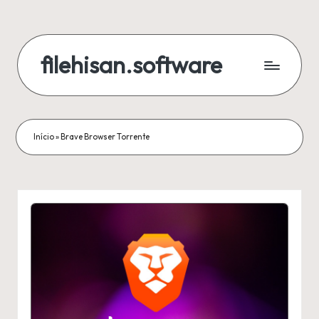
Skip
to
filehisan.software
content
Início
»
Brave Browser Torrente