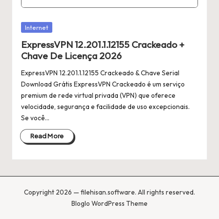
Posted
Internet
in
ExpressVPN 12.201.1.12155 Crackeado +
Chave De Licença 2026
ExpressVPN 12.201.1.12155 Crackeado & Chave Serial
Download Grátis ExpressVPN Crackeado é um serviço
premium de rede virtual privada (VPN) que oferece
velocidade, segurança e facilidade de uso excepcionais.
Se você…
Read More
Copyright 2026 — filehisan.software. All rights reserved.
Bloglo WordPress Theme