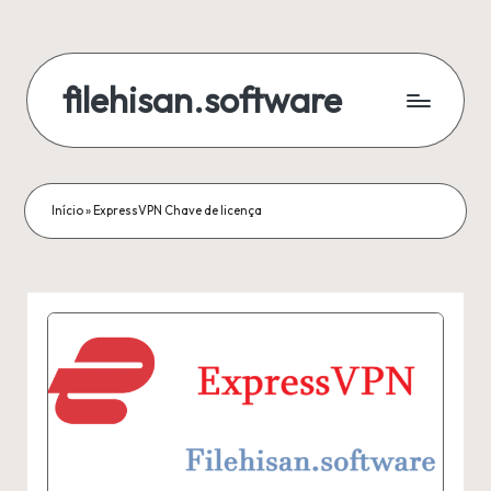
Skip
to
filehisan.software
content
Início
»
ExpressVPN Chave de licença