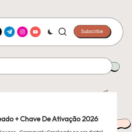
k.com
tter.com
t.me
instagram.com
youtube.com
Subscribe
ado + Chave De Ativação 2026
eygen Grammarly Crackeado na era digital,