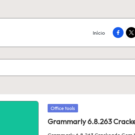
faceboo
twi
Início
Posted
Office tools
in
Grammarly 6.8.263 Cracke
Grammarly 6.8.263 Crackeado Com K