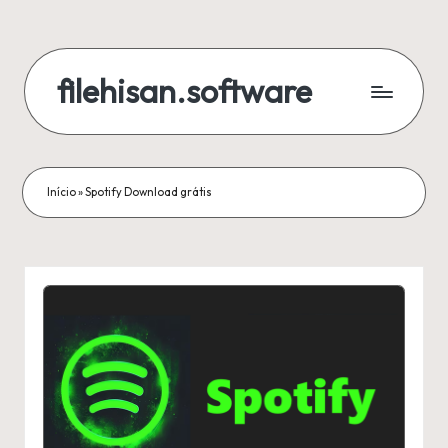
Skip
to
filehisan.software
content
Início
»
Spotify Download grátis