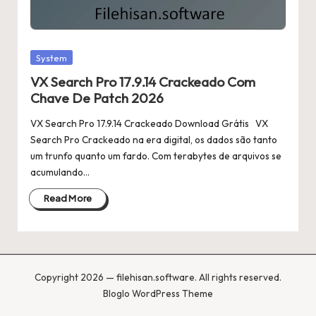
Posted
System
in
VX Search Pro 17.9.14 Crackeado Com
Chave De Patch 2026
VX Search Pro 17.9.14 Crackeado Download Grátis VX
Search Pro Crackeado na era digital, os dados são tanto
um trunfo quanto um fardo. Com terabytes de arquivos se
acumulando…
Read More
Copyright 2026 — filehisan.software. All rights reserved.
Bloglo WordPress Theme