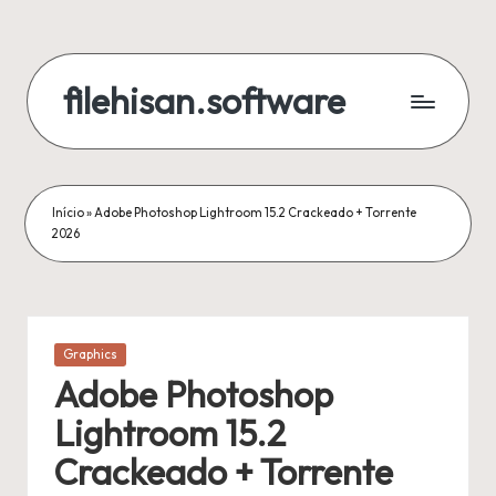
Skip
to
filehisan.software
content
Início
»
Adobe Photoshop Lightroom 15.2 Crackeado + Torrente
2026
Posted
Graphics
in
Adobe Photoshop
Lightroom 15.2
Crackeado + Torrente