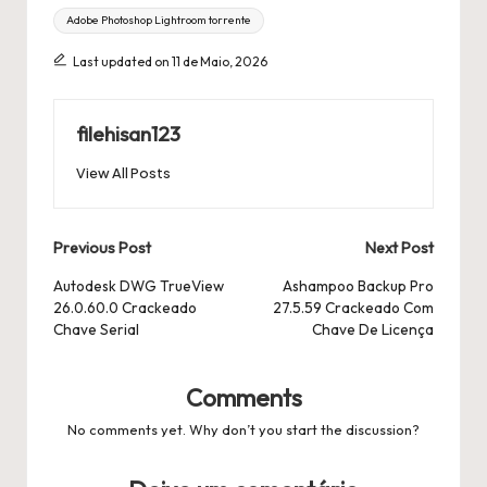
Adobe Photoshop Lightroom torrente
Last updated on 11 de Maio, 2026
filehisan123
View All Posts
Post
Previous Post
Next Post
navigation
Autodesk DWG TrueView
Ashampoo Backup Pro
26.0.60.0 Crackeado
27.5.59 Crackeado Com
Chave Serial
Chave De Licença
Comments
No comments yet. Why don’t you start the discussion?