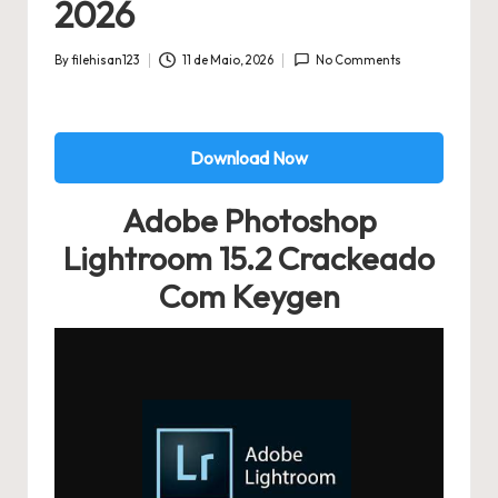
2026
By
filehisan123
11 de Maio, 2026
No Comments
Posted
by
Download Now
Adobe Photoshop
Lightroom 15.2 Crackeado
Com Keygen